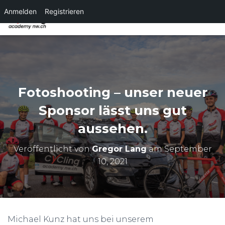
Anmelden
Registrieren
NAVI
Fotoshooting – unser neuer
Sponsor lässt uns gut
aussehen.
Veröffentlicht von
Gregor Lang
am
September
10, 2021
Michael Kunz hat uns bei unserem