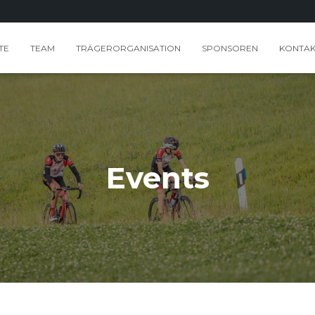
TE
TEAM
TRÄGERORGANISATION
SPONSOREN
KONTAK
Events